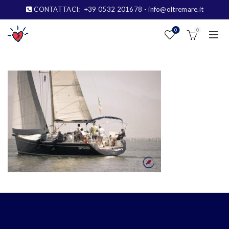
CONTATTACI:
+39 0532 201678
- info@oltremare.it
0
0