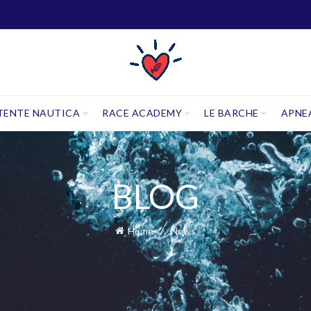
TENTE NAUTICA
RACE ACADEMY
LE BARCHE
APNE
BLOG
Home
News