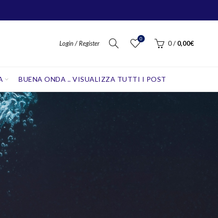
0
Login / Register
0
/
0,00
€
A
BUENA ONDA .. VISUALIZZA TUTTI I POST