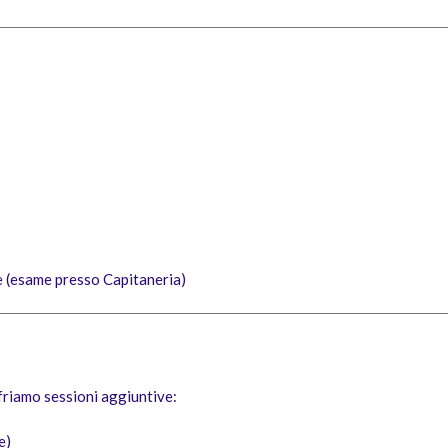
e (esame presso Capitaneria)
friamo sessioni aggiuntive:
e)