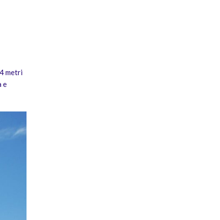
24 metri
a e