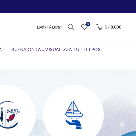
0
Login / Register
0
/
0,00
€
A
BUENA ONDA .. VISUALIZZA TUTTI I POST