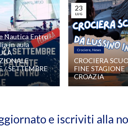
23
LUG
e Nautica Entro
ia in aula
,
Crociere
News
ULA
ZIONALE
CROCIERA SCUO
E / SETTEMBRE
FINE STAGIONE
CROAZIA
iornato e iscriviti alla n