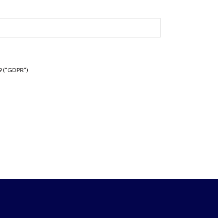
79 (“GDPR”)