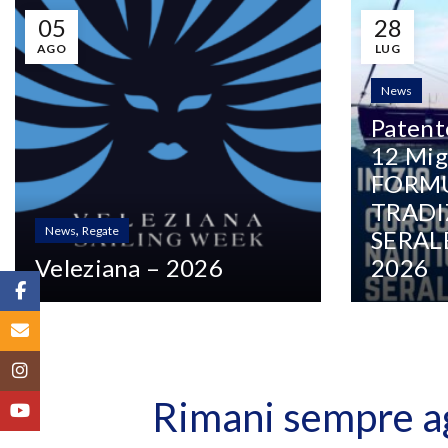
05
28
AGO
LUG
News
Patent
12 Migl
FORM
TRADI
,
News
Regate
SERAL
Veleziana – 2026
2026
Facebook
Email
Instagram
Rimani sempre agg
YouTube