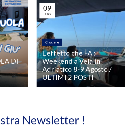
09
LUG
Crociere
L’effetto che FA :
LA DI
Weekend a Vela in
Adriatico 8-9 Agosto /
ULTIMI 2 POSTI
ostra Newsletter !