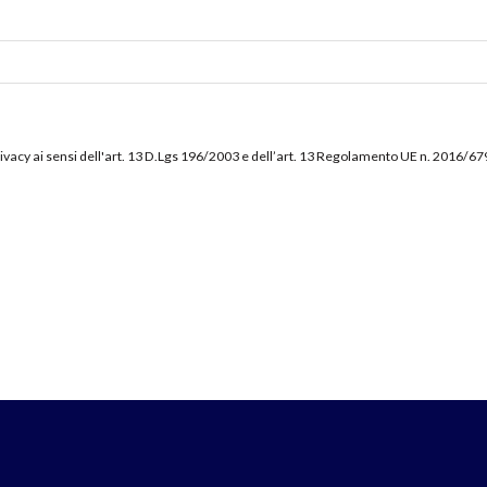
ivacy
ai sensi dell'art. 13 D.Lgs 196/2003 e dell’art. 13 Regolamento UE n. 2016/6
Rimani sempre aggiornato sul calendario dei corsi, crociere e promozioni