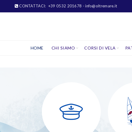
CONTATTACI:
+39 0532 201678
- info@oltremare.it
HOME
CHI SIAMO
CORSI DI VELA
PA