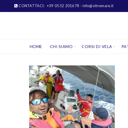
CONTATTACI:
+39 0532 201678
- info@oltremare.it
HOME
CHI SIAMO
CORSI DI VELA
PA