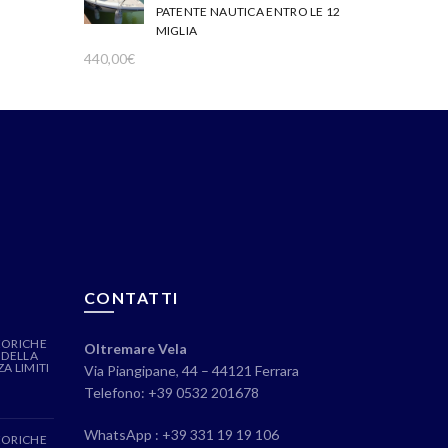
PATENTE NAUTICA ENTRO LE 12
MIGLIA
440,00
€
CONTATTI
EORICHE
Oltremare Vela
 DELLA
A LIMITI
Via Piangipane, 44 – 44121 Ferrara
Telefono: +39 0532 201678
WhatsApp : +39 331 19 19 106
EORICHE