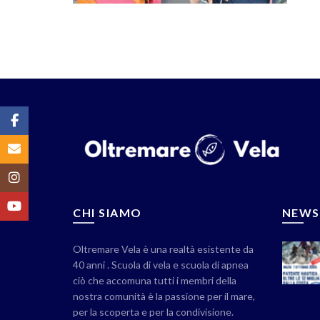
Facebook
Email
Instagram
YouTube
CHI SIAMO
NEWS
Oltremare Vela è una realtà esistente da
40 anni . Scuola di vela e scuola di apnea
ciò che accomuna tutti i membri della
nostra comunità è la passione per il mare,
per la scoperta e per la condivisione.