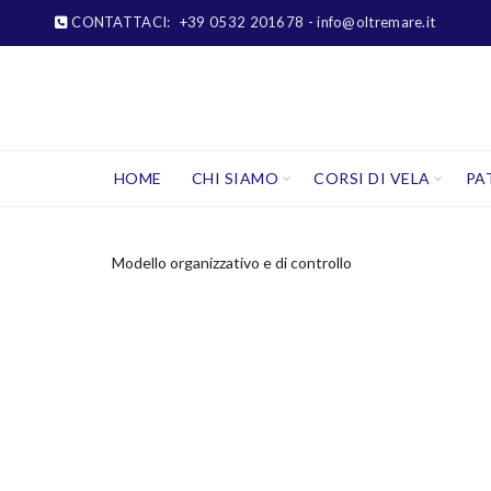
CONTATTACI:
+39 0532 201678
- info@oltremare.it
HOME
CHI SIAMO
CORSI DI VELA
PA
Modello organizzativo e di controllo