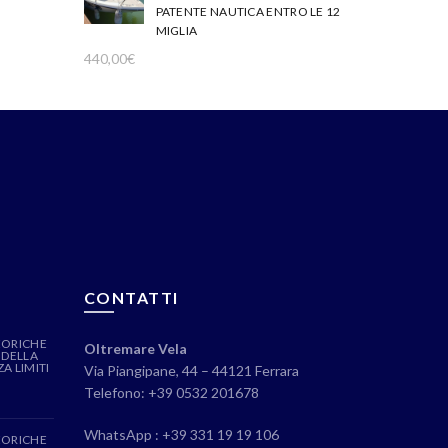
PATENTE NAUTICA ENTRO LE 12
MIGLIA
440,00
€
CONTATTI
EORICHE
Oltremare Vela
 DELLA
A LIMITI
Via Piangipane, 44 – 44121 Ferrara
Telefono: +39 0532 201678
WhatsApp : +39 331 19 19 106
EORICHE