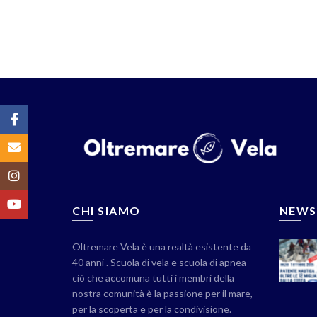
Facebook
Email
Instagram
YouTube
CHI SIAMO
NEWS
Oltremare Vela è una realtà esistente da
40 anni . Scuola di vela e scuola di apnea
ciò che accomuna tutti i membri della
nostra comunità è la passione per il mare,
per la scoperta e per la condivisione.