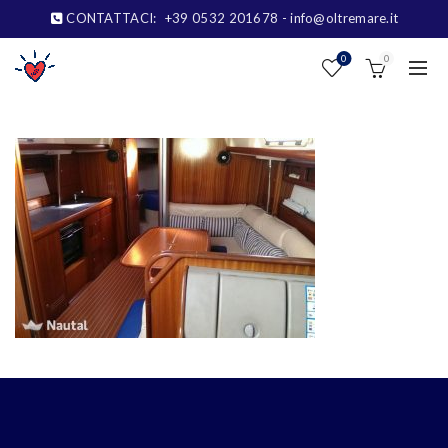
CONTATTACI:
+39 0532 201678
- info@oltremare.it
0
0