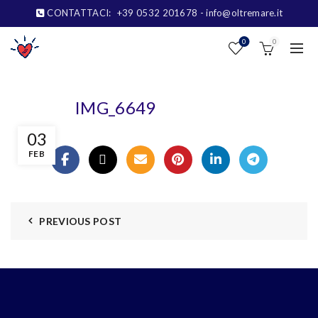
CONTATTACI:
+39 0532 201678
- info@oltremare.it
0
0
IMG_6649
03
FEB
PREVIOUS POST