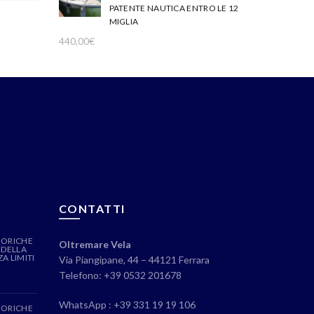
PATENTE NAUTICA ENTRO LE 12
MIGLIA
440,00
€
CONTATTI
EORICHE
Oltremare Vela
 DELLA
A LIMITI
Via Piangipane, 44 – 44121 Ferrara
Telefono: +39 0532 201678
WhatsApp : +39 331 19 19 106
EORICHE