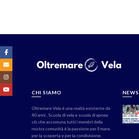
Facebook
Email
Instagram
YouTube
CHI SIAMO
NEWS
Oltremare Vela è una realtà esistente da
40 anni . Scuola di vela e scuola di apnea
ciò che accomuna tutti i membri della
nostra comunità è la passione per il mare,
per la scoperta e per la condivisione.