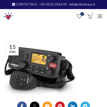
CONTATTACI:
+39 0532 201678
- info@oltremare.it
0
0
15
GEN