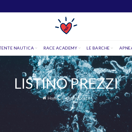
TENTE NAUTICA
RACE ACADEMY
LE BARCHE
APNE
LISTINO PREZZI
Home
Listino prezzi