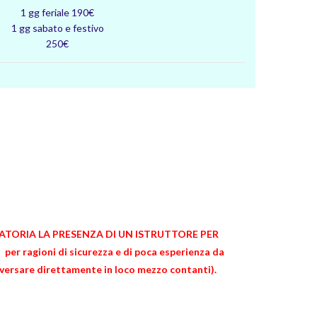
1 gg feriale 190€
1 gg sabato e festivo
250€
OBBLIGATORIA LA PRESENZA DI UN ISTRUTTORE PER
per ragioni di sicurezza e di poca esperienza da
da versare direttamente in loco mezzo contanti).