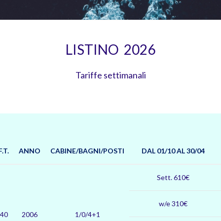
LISTINO 2026
Tariffe settimanali
F.T.
ANNO
CABINE/BAGNI/POSTI
DAL 01/10 AL 30/04
Sett. 610€
w/e 310€
,40
2006
1/0/4+1