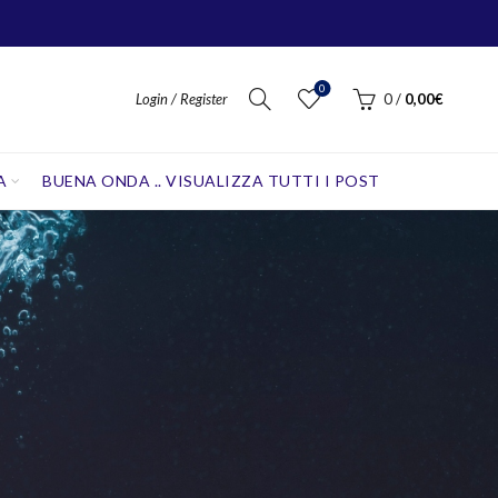
0
Login / Register
0
/
0,00
€
A
BUENA ONDA .. VISUALIZZA TUTTI I POST