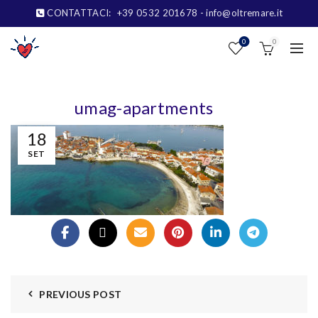
CONTATTACI:
+39 0532 201678
- info@oltremare.it
0
0
umag-apartments
18
SET
PREVIOUS POST