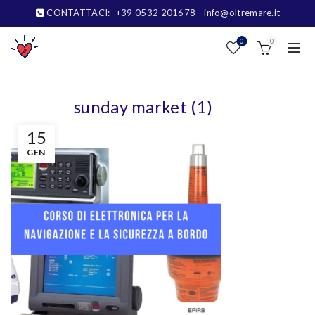
CONTATTACI:
+39 0532 201678
- info@oltremare.it
0
0
sunday market (1)
15
GEN