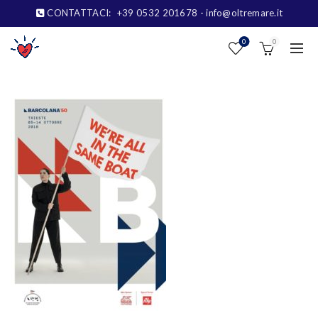
CONTATTACI:
+39 0532 201678
- info@oltremare.it
0
0