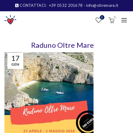
CONTATTACI:
+39 0532 201678
- info@oltremare.it
0
0
Raduno Oltre Mare
17
GEN