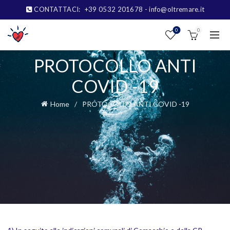
CONTATTACI:
+39 0532 201678
- info@oltremare.it
0
0
PROTOCOLLO ANTI
COVID -19
Home
PROTOCOLLO ANTI COVID -19