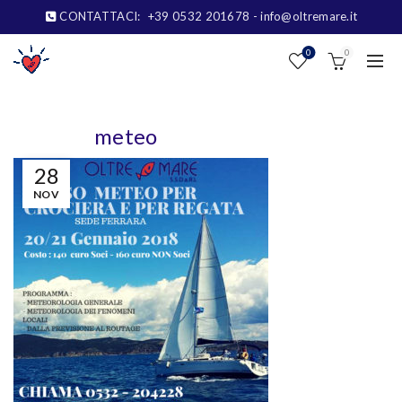
CONTATTACI:
+39 0532 201678
- info@oltremare.it
0
0
meteo
28
NOV