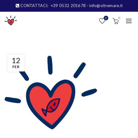
CONTATTACI:
+39 0532 201678
- info@oltremare.it
0
0
12
FEB