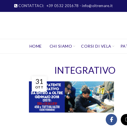
CONTATTACI:
+39 0532 201678
- info@oltremare.it
HOME
CHI SIAMO
CORSI DI VELA
PA
INTEGRATIVO
31
OTT