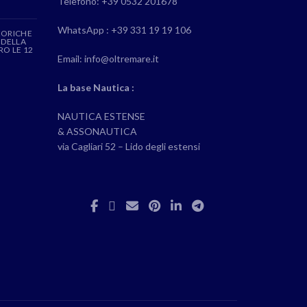
Telefono: +39 0532 201678
WhatsApp : +39 331 19 19 106
EORICHE
 DELLA
RO LE 12
Email: info@oltremare.it
La base Nautica :
NAUTICA ESTENSE
& ASSONAUTICA
via Cagliari 52 – Lido degli estensi