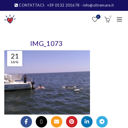
CONTATTACI:
+39 0532 201678
- info@oltremare.it
0
0
IMG_1073
21
LUG