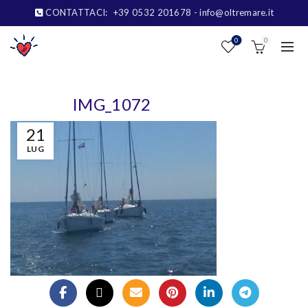
CONTATTACI:
+39 0532 201678
- info@oltremare.it
0
0
IMG_1072
21
LUG