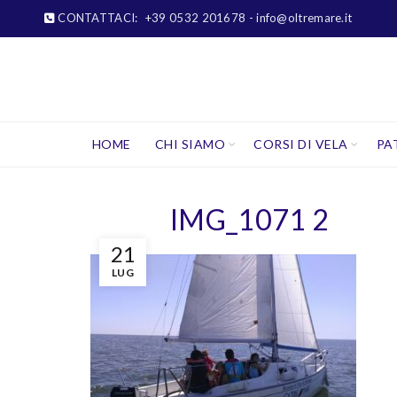
CONTATTACI:
+39 0532 201678
- info@oltremare.it
HOME
CHI SIAMO
CORSI DI VELA
PA
IMG_1071 2
21
LUG