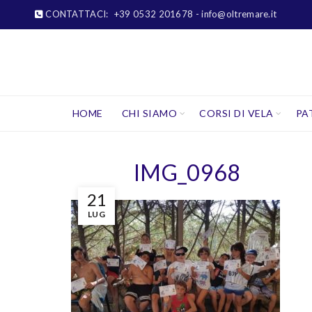
CONTATTACI:
+39 0532 201678
- info@oltremare.it
HOME
CHI SIAMO
CORSI DI VELA
PA
IMG_0968
21
LUG