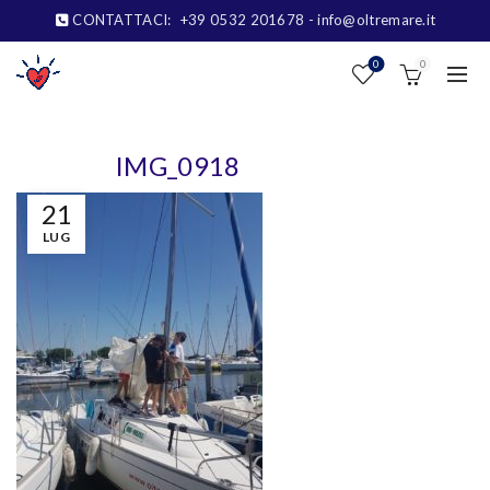
CONTATTACI:
+39 0532 201678
- info@oltremare.it
0
0
IMG_0918
21
LUG