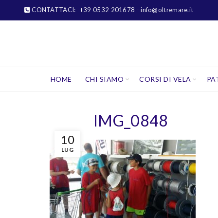
CONTATTACI:
+39 0532 201678
- info@oltremare.it
HOME
CHI SIAMO
CORSI DI VELA
PA
IMG_0848
10
LUG