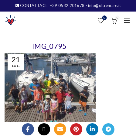
CONTATTACI:
+39 0532 201678
- info@oltremare.it
0
0
IMG_0795
21
LUG