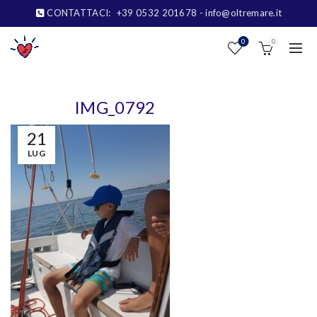
CONTATTACI:
+39 0532 201678
- info@oltremare.it
0
0
IMG_0792
21
LUG