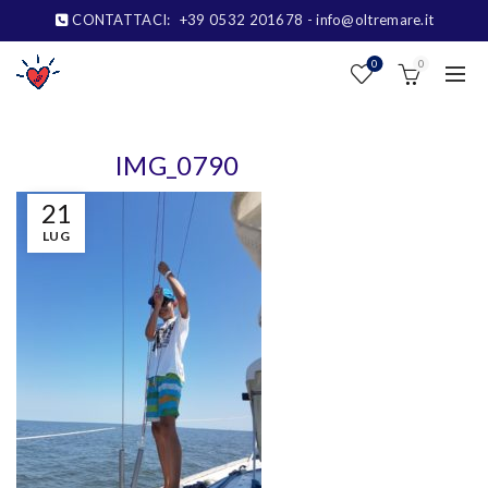
CONTATTACI:
+39 0532 201678
- info@oltremare.it
0
0
IMG_0790
21
LUG