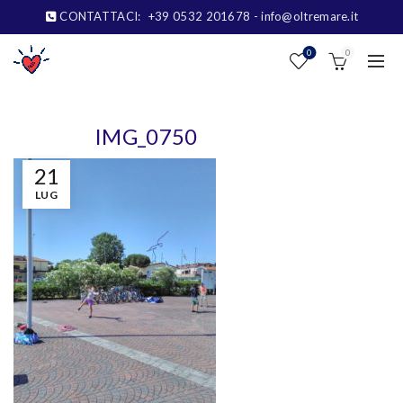
CONTATTACI:
+39 0532 201678
- info@oltremare.it
0
0
IMG_0750
21
LUG