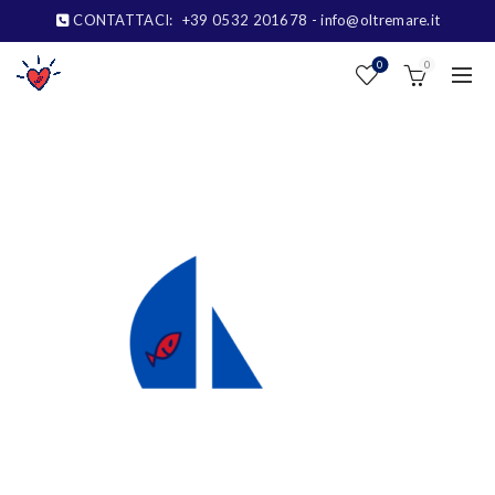
CONTATTACI:
+39 0532 201678
- info@oltremare.it
0
0