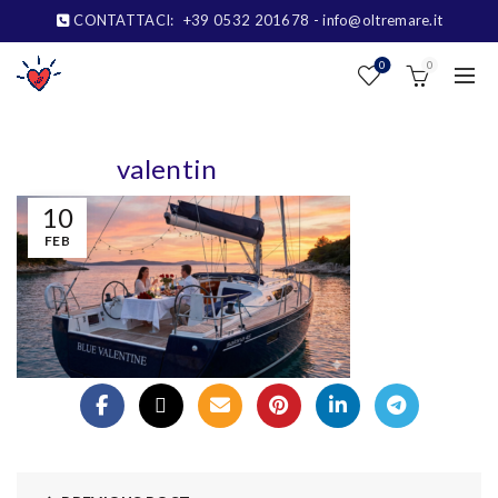
CONTATTACI:
+39 0532 201678
- info@oltremare.it
0
0
valentin
10
FEB