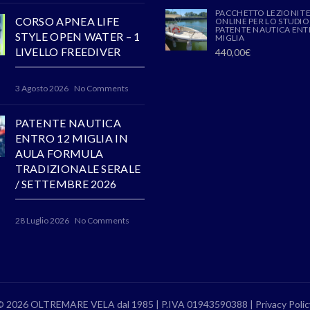
PACCHETTO LEZIONI T
CORSO APNEA LIFE
ONLINE PER LO STUDIO
PATENTE NAUTICA ENT
STYLE OPEN WATER – 1
MIGLIA
LIVELLO FREEDIVER
440,00
€
3 Agosto 2026
No Comments
PATENTE NAUTICA
ENTRO 12 MIGLIA IN
AULA FORMULA
TRADIZIONALE SERALE
/ SETTEMBRE 2026
28 Luglio 2026
No Comments
© 2026 OLTREMARE VELA dal 1985 | P.IVA 01943590388 |
Privacy Polic