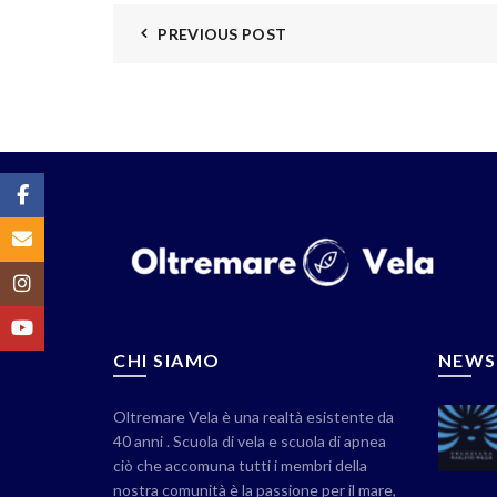
PREVIOUS POST
Facebook
Email
Instagram
YouTube
CHI SIAMO
NEWS
Oltremare Vela è una realtà esistente da
40 anni . Scuola di vela e scuola di apnea
ciò che accomuna tutti i membri della
nostra comunità è la passione per il mare,