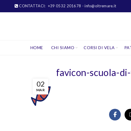
CONTATTACI:
+39 0532 201678
- info@oltremare.it
HOME
CHI SIAMO
CORSI DI VELA
PA
favicon-scuola-di
02
MAR