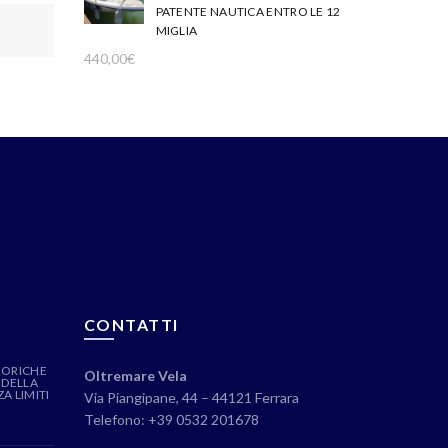
PATENTE NAUTICA ENTRO LE 12
MIGLIA
440,00
€
CONTATTI
EORICHE
Oltremare Vela
 DELLA
A LIMITI
Via Piangipane, 44 – 44121 Ferrara
Telefono: +39 0532 201678