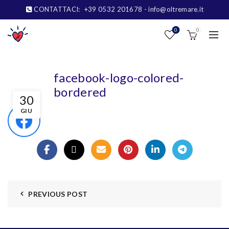
CONTATTACI:
+39 0532 201678
- info@oltremare.it
0
0
facebook-logo-colored-
bordered
30
GIU
PREVIOUS POST