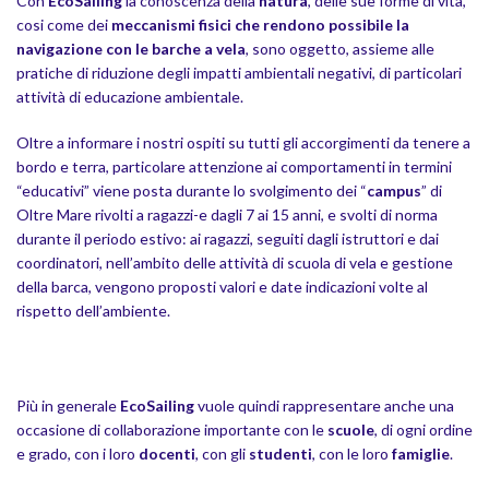
Con
EcoSailing
la conoscenza della
natura
, delle sue forme di vita,
cosi come dei
meccanismi fisici che rendono possibile la
navigazione con le barche a vela
, sono oggetto, assieme alle
pratiche di riduzione degli impatti ambientali negativi, di particolari
attività di educazione ambientale.
Oltre a informare i nostri ospiti su tutti gli accorgimenti da tenere a
bordo e terra, particolare attenzione ai comportamenti in termini
“educativi” viene posta durante lo svolgimento dei “
campus
” di
Oltre Mare rivolti a ragazzi-e dagli 7 ai 15 anni, e svolti di norma
durante il periodo estivo: ai ragazzi, seguiti dagli istruttori e dai
coordinatori, nell’ambito delle attività di scuola di vela e gestione
della barca, vengono proposti valori e date indicazioni volte al
rispetto dell’ambiente.
Campus Estivi Ragazzi
Più in generale
EcoSailing
vuole quindi rappresentare anche una
occasione di collaborazione importante con le
scuole
, di ogni ordine
e grado, con i loro
docenti
, con gli
studenti
, con le loro
famiglie
.