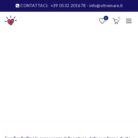
CONTATTACI:
+39 0532 201678
- info@oltremare.it
0
0
EDUCAZIONE
AMBIENTALE
Home
EcoSailing
Educazione ambientale