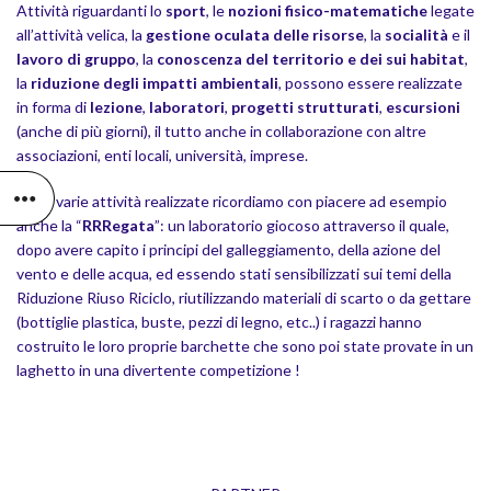
Attività riguardanti lo
sport
, le
nozioni fisico-matematiche
legate
all’attività velica, la
gestione oculata delle risorse
, la
socialità
e il
lavoro di gruppo
, la
conoscenza del territorio e dei sui habitat
,
la
riduzione degli impatti ambientali
, possono essere realizzate
in forma di
lezione
,
laboratori
,
progetti strutturati
,
escursioni
(anche di più giorni), il tutto anche in collaborazione con altre
associazioni, enti locali, università, imprese.
Fra le varie attività realizzate ricordiamo con piacere ad esempio
anche la “
RRRegata
”: un laboratorio giocoso attraverso il quale,
dopo avere capito i principi del galleggiamento, della azione del
vento e delle acqua, ed essendo stati sensibilizzati sui temi della
Riduzione Riuso Riciclo, riutilizzando materiali di scarto o da gettare
(bottiglie plastica, buste, pezzi di legno, etc..) i ragazzi hanno
costruito le loro proprie barchette che sono poi state provate in un
laghetto in una divertente competizione !