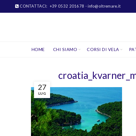
CONTATTACI:
+39 0532 201678
- info@oltremare.it
HOME
CHI SIAMO
CORSI DI VELA
PA
croatia_kvarner_ma
27
LUG