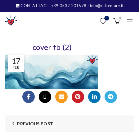
CONTATTACI:
+39 0532 201678
- info@oltremare.it
0
0
cover fb (2)
17
FEB
PREVIOUS POST