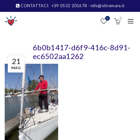
CONTATTACI:
+39 0532 201678
- info@oltremare.it
0
0
6b0b1417-d6f9-416c-8d91-
ec6502aa1262
21
MAG