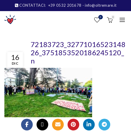
CONTATTACI:
+39 0532 201678
- info@oltremare.it
0
0
72183723_32771016523148
26_3751853520186245120_
16
n
DIC