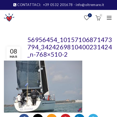
CONTATTACI:
+39 0532 201678
- info@oltremare.it
0
0
56956454_10157106871473
794_3424269810400231424
08
_n-768×510-2
MAR