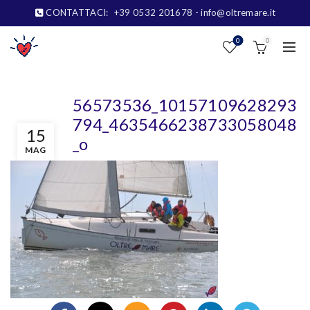
CONTATTACI:
+39 0532 201678
- info@oltremare.it
0
0
56573536_10157109628293
794_4635466238733058048
15
_o
MAG