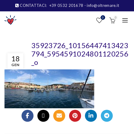
CONTATTACI:
+39 0532 201678
- info@oltremare.it
0
0
35923726_10156447413423
794_5954591024801120256
18
_o
GEN