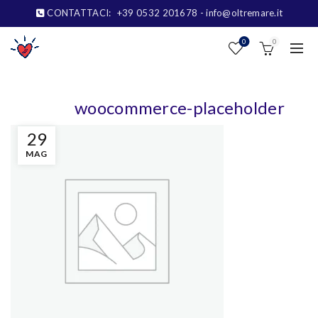
CONTATTACI:
+39 0532 201678
- info@oltremare.it
0
0
woocommerce-placeholder
29
MAG