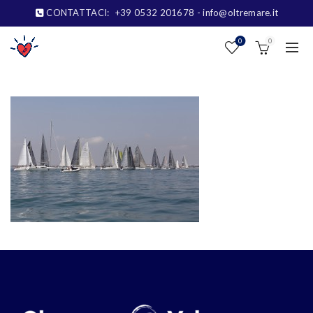
CONTATTACI:
+39 0532 201678
- info@oltremare.it
0
0