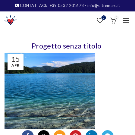
CONTATTACI:
+39 0532 201678
- info@oltremare.it
0
0
Progetto senza titolo
15
APR