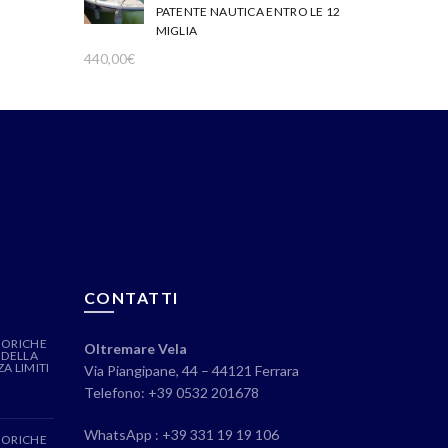
PATENTE NAUTICA ENTRO LE 12
MIGLIA
440,00
€
CONTATTI
EORICHE
Oltremare Vela
 DELLA
A LIMITI
Via Piangipane, 44 – 44121 Ferrara
Telefono: +39 0532 201678
WhatsApp : +39 331 19 19 106
EORICHE