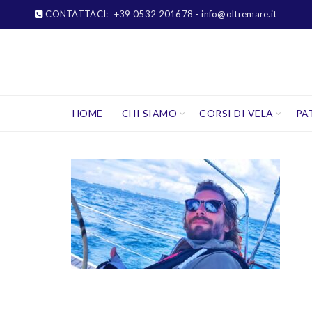
CONTATTACI:
+39 0532 201678
- info@oltremare.it
HOME
CHI SIAMO
CORSI DI VELA
PA