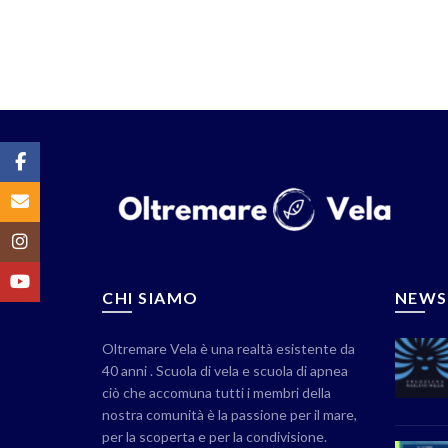
Facebook
Email
Instagram
YouTube
CHI SIAMO
NEWS
Oltremare Vela è una realtà esistente da
40 anni . Scuola di vela e scuola di apnea
ciò che accomuna tutti i membri della
nostra comunità è la passione per il mare,
per la scoperta e per la condivisione.