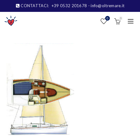
CONTATTACI:
+39 0532 201678
- info@oltremare.it
0
0