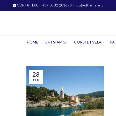
CONTATTACI:
+39 0532 201678
- info@oltremare.it
HOME
CHI SIAMO
CORSI DI VELA
PA
28
FEB