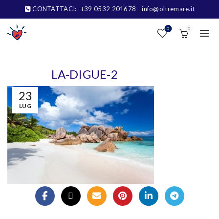
CONTATTACI:
+39 0532 201678
- info@oltremare.it
0
0
LA-DIGUE-2
23
LUG