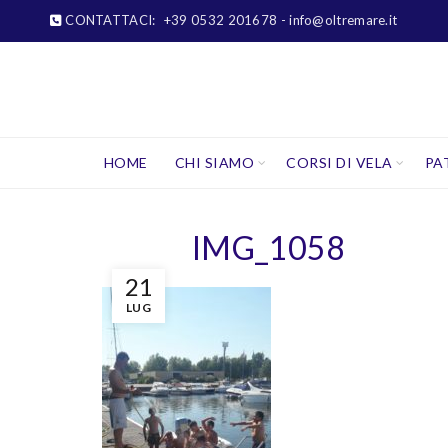
CONTATTACI:
+39 0532 201678
- info@oltremare.it
HOME
CHI SIAMO
CORSI DI VELA
PA
IMG_1058
21
LUG