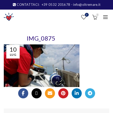
CONTATTACI:
+39 0532 201678
- info@oltremare.it
0
0
IMG_0875
10
LUG