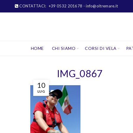
CONTATTACI:
+39 0532 201678
- info@oltremare.it
HOME
CHI SIAMO
CORSI DI VELA
PA
IMG_0867
10
LUG